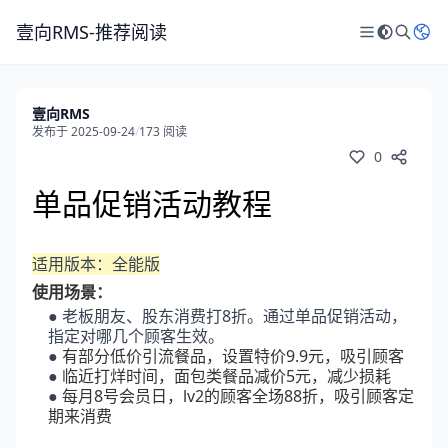
壹向RMS-推荐阅读
壹向RMS
发布于 2025-09-24
/
173 阅读
0
单品促销活动教程
适用版本：全能版
使用场景：
● 老板朋友、股东消费打8折。通过单品促销活动，
指定对哪几个顾客生效。
●
有部分低价引流餐品，设置特价9.9元，吸引顾客
●
临近打烊时间，面包类餐品减价5元，减少损耗
●
每月8号会员日，lv2的顾客全场88折，吸引顾客定
期来消费